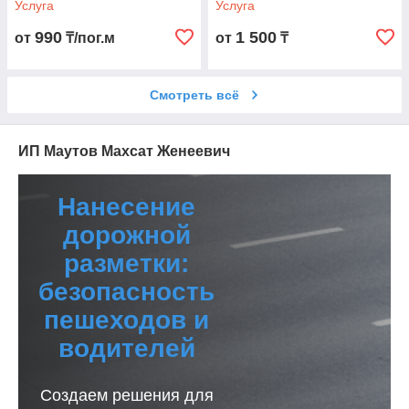
Услуга
Услуга
990
1 500
от
₸/пог.м
от
₸
Смотреть всё
ИП Маутов Махсат Женеевич
Нанесение
дорожной
разметки:
безопасность
пешеходов и
водителей
Создаем решения для